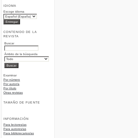
IDIOMA
Escoge idioma
CONTENIDO DE LA
REVISTA
Buscar
Ámbito de la búsqueda
Examinar
Por número
Por autor/a
Por título
Otras revistas
TAMAÑO DE FUENTE
INFORMACIÓN
Para lectores/as
Para autores/as
Para bibliotecarios/as