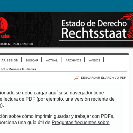
CIAR SESIÓN
BUSCAR
ACTUAL
ARCHIVOS
AVISOS
2023
>
Rosales Gutiérrez
DESCARGAR EL ARCHIVO PDF
ionado se debe cargar aquí si su navegador tiene
e lectura de PDF (por ejemplo, una versión reciente de
r
).
ión sobre cómo imprimir, guardar y trabajar con PDFs,
porciona una guía útil de
Preguntas frecuentes sobre