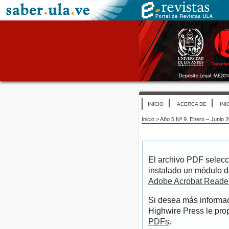
INICIO
ACERCA DE
INI
Inicio
>
Año 5 Nº 9. Enero – Junio 
El archivo PDF selecc
instalado un módulo d
Adobe Acrobat Reade
Si desea más informac
Highwire Press le pro
PDFs
.