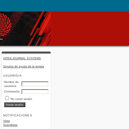
OPEN JOURNAL SYSTEMS
Servicio de ayuda de la revista
USUARIO/A
Nombre de
usuario/a
Contraseña
No cerrar sesión
NOTIFICACIONES
Vista
Suscribirse