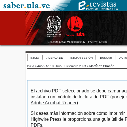
INICIO
ACERCA DE
INICIAR SESIÓN
BUSCAR
ACTU
Inicio
>
Año 5 Nº 10. Julio - Diciembre 2023
>
Martínez Chacón
El archivo PDF seleccionado se debe cargar aqu
instalado un módulo de lectura de PDF (por eje
Adobe Acrobat Reader
).
Si desea más información sobre cómo imprimir, 
Highwire Press le proporciona una guía útil de
P
PDFs
.