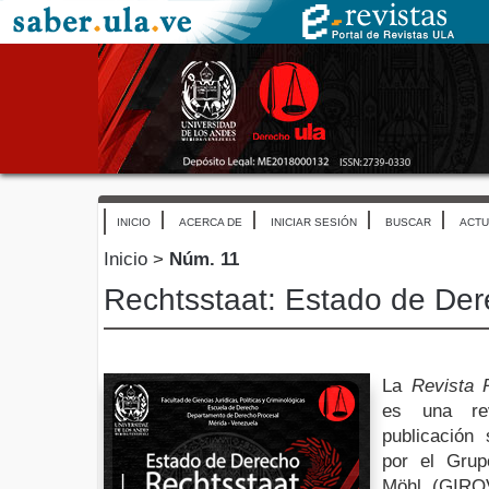
INICIO
ACERCA DE
INICIAR SESIÓN
BUSCAR
ACTU
Inicio
>
Núm. 11
Rechtsstaat: Estado de De
La
Revista 
es una revi
publicación 
por el Grup
Möhl (GIROV