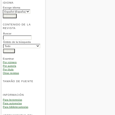
IDIOMA
Escoge idioma
CONTENIDO DE LA
REVISTA
Buscar
Ámbito de la búsqueda
Examinar
Por número
Por autor/a
Por título
Otras revistas
TAMAÑO DE FUENTE
INFORMACIÓN
Para lectores/as
Para autores/as
Para bibliotecarios/as