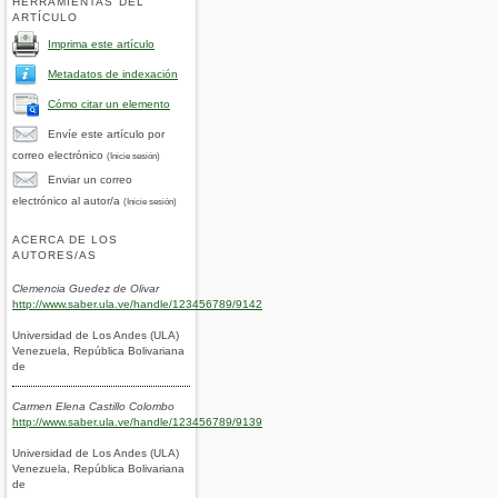
HERRAMIENTAS DEL
ARTÍCULO
Imprima este artículo
Metadatos de indexación
Cómo citar un elemento
Envíe este artículo por
correo electrónico
(Inicie sesión)
Enviar un correo
electrónico al autor/a
(Inicie sesión)
ACERCA DE LOS
AUTORES/AS
Clemencia Guedez de Olivar
http://www.saber.ula.ve/handle/123456789/9142
Universidad de Los Andes (ULA)
Venezuela, República Bolivariana
de
Carmen Elena Castillo Colombo
http://www.saber.ula.ve/handle/123456789/9139
Universidad de Los Andes (ULA)
Venezuela, República Bolivariana
de