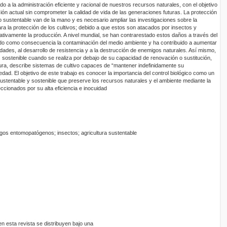
ido a la administración eficiente y racional de nuestros recursos naturales, con el objetivo
ción actual sin comprometer la calidad de vida de las generaciones futuras. La protección
o sustentable van de la mano y es necesario ampliar las investigaciones sobre la
ara la protección de los cultivos; debido a que estos son atacados por insectos y
tivamente la producción. A nivel mundial, se han contrarestado estos daños a través del
ído como consecuencia la contaminación del medio ambiente y ha contribuido a aumentar
ades, al desarrollo de resistencia y a la destrucción de enemigos naturales. Así mismo,
s sostenible cuando se realiza por debajo de su capacidad de renovación o sustitución,
tura, describe sistemas de cultivo capaces de “mantener indefinidamente su
iedad. El objetivo de este trabajo es conocer la importancia del control biológico como un
sustentable y sostenible que preserve los recursos naturales y el ambiente mediante la
ccionados por su alta eficiencia e inocuidad
gos entomopatógenos; insectos; agricultura sustentable
 esta revista se distribuyen bajo una