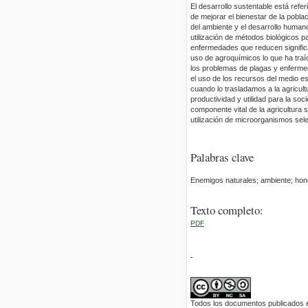
El desarrollo sustentable está refer
de mejorar el bienestar de la pobla
del ambiente y el desarrollo human
utilización de métodos biológicos p
enfermedades que reducen significa
uso de agroquímicos lo que ha tra
los problemas de plagas y enfermed
el uso de los recursos del medio e
cuando lo trasladamos a la agricul
productividad y utilidad para la soc
componente vital de la agricultura 
utilización de microorganismos sele
Palabras clave
Enemigos naturales; ambiente; hon
Texto completo:
PDF
Todos los documentos publicados en