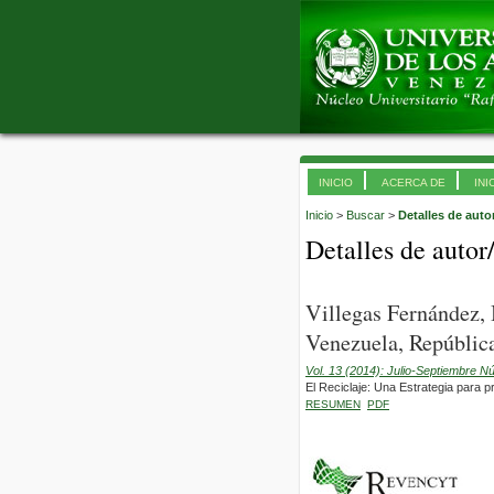
INICIO
ACERCA DE
INI
Inicio
>
Buscar
>
Detalles de auto
Detalles de autor
Villegas Fernández,
Venezuela, República
Vol. 13 (2014): Julio-Septiembre N
El Reciclaje: Una Estrategia para 
RESUMEN
PDF