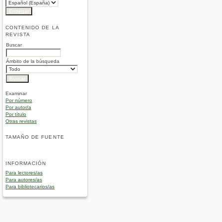
CONTENIDO DE LA
REVISTA
Buscar
Ámbito de la búsqueda
Examinar
Por número
Por autor/a
Por título
Otras revistas
TAMAÑO DE FUENTE
INFORMACIÓN
Para lectores/as
Para autores/as
Para bibliotecarios/as