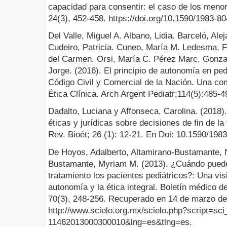
capacidad para consentir: el caso de los menor
24(3), 452-458. https://doi.org/10.1590/1983-
Del Valle, Miguel A. Albano, Lidia. Barceló, Al
Cudeiro, Patricia. Cuneo, María M. Ledesma, 
del Carmen. Orsi, María C. Pérez Marc, Gonzal
Jorge. (2016). El principio de autonomía en ped
Código Civil y Comercial de la Nación. Una co
Ética Clínica. Arch Argent Pediatr;114(5):485-4
Dadalto, Luciana y Affonseca, Carolina. (2018
éticas y jurídicas sobre decisiones de fin de la
Rev. Bioét; 26 (1): 12-21. En Doi: 10.1590/19
De Hoyos, Adalberto, Altamirano-Bustamante, N
Bustamante, Myriam M. (2013). ¿Cuándo puede
tratamiento los pacientes pediátricos?: Una vis
autonomía y la ética integral. Boletín médico de
70(3), 248-256. Recuperado en 14 de marzo de
http://www.scielo.org.mx/scielo.php?script=sc
11462013000300010&lng=es&tlng=es.