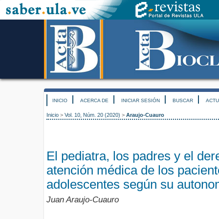
INICIO
ACERCA DE
INICIAR SESIÓN
BUSCAR
ACTU
Inicio
>
Vol. 10, Núm. 20 (2020)
>
Araujo-Cuauro
El pediatra, los padres y el der
atención médica de los pacient
adolescentes según su autono
Juan Araujo-Cuauro