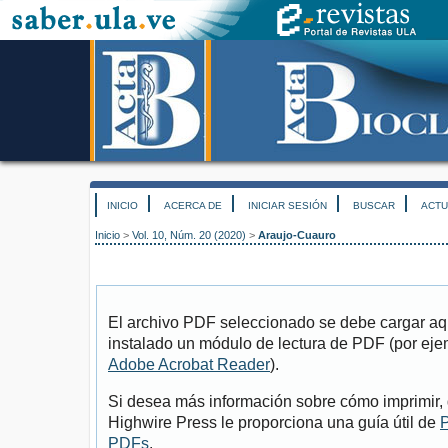
INICIO
ACERCA DE
INICIAR SESIÓN
BUSCAR
ACTU
Inicio
>
Vol. 10, Núm. 20 (2020)
>
Araujo-Cuauro
El archivo PDF seleccionado se debe cargar aqu
instalado un módulo de lectura de PDF (por eje
Adobe Acrobat Reader
).
Si desea más información sobre cómo imprimir, 
Highwire Press le proporciona una guía útil de
P
PDFs
.