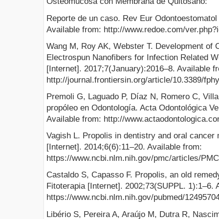
Osteomucosa con Membrana de Quitosano:
Reporte de un caso. Rev Eur Odontoestomatol [
Available from: http://www.redoe.com/ver.php?
Wang M, Roy AK, Webster T. Development of Ch
Electrospun Nanofibers for Infection Related W
[Internet]. 2017;7(January):2016–8. Available f
http://journal.frontiersin.org/article/10.3389/fp
Premoli G, Laguado P, Díaz N, Romero C, Villa
propóleo en Odontología. Acta Odontológica Ven
Available from: http://www.actaodontologica.c
Vagish L. Propolis in dentistry and oral canc
[Internet]. 2014;6(6):11–20. Available from:
https://www.ncbi.nlm.nih.gov/pmc/articles/PM
Castaldo S, Capasso F. Propolis, an old remed
Fitoterapia [Internet]. 2002;73(SUPPL. 1):1–6. 
https://www.ncbi.nlm.nih.gov/pubmed/1249570
Libério S, Pereira A, Araújo M, Dutra R, Nascim