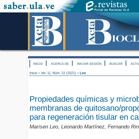
INICIO
ACERCA DE
INICIAR SESIÓN
BUSCAR
ACTU
Inicio
>
Vol. 11, Núm. 22 (2021)
>
Leo
Propiedades químicas y microb
membranas de quitosano/propól
para regeneración tisular en c
Marisen Leo, Leonardo Martínez, Fernando Ri