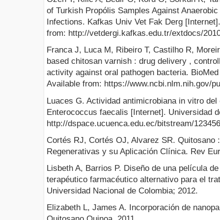
of Turkish Propólis Samples Against Anaerobic
Infections. Kafkas Univ Vet Fak Derg [Internet]
from: http://vetdergi.kafkas.edu.tr/extdocs/20
Franca J, Luca M, Ribeiro T, Castilho R, Moreira
based chitosan varnish : drug delivery , control
activity against oral pathogen bacteria. BioMed
Available from: https://www.ncbi.nlm.nih.gov
Luaces G. Actividad antimicrobiana in vitro del
Enterococcus faecalis [Internet]. Universidad 
http://dspace.ucuenca.edu.ec/bitstream/1234
Cortés RJ, Cortés OJ, Alvarez SR. Quitosano :
Regenerativas y su Aplicación Clínica. Rev Eur
Lisbeth A, Barrios P. Diseño de una película d
terapéutico farmacéutico alternativo para el tr
Universidad Nacional de Colombia; 2012.
Elizabeth L, James A. Incorporación de nanopar
Quitosano Quinoa. 2011.