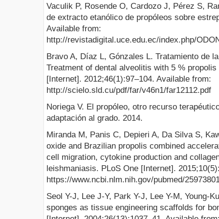
Vaculik P, Rosende O, Cardozo J, Pérez S, Ra
de extracto etanólico de propóleos sobre estr
Available from:
http://revistadigital.uce.edu.ec/index.php/O
Bravo A, Díaz L, Gónzales L. Tratamiento de la a
Treatment of dental alveolitis with 5 % propoli
[Internet]. 2012;46(1):97–104. Available from:
http://scielo.sld.cu/pdf/far/v46n1/far12112.pdf
Noriega V. El propóleo, otro recurso terapéutico
adaptación al grado. 2014.
Miranda M, Panis C, Depieri A, Da Silva S, Kaw
oxide and Brazilian propolis combined accelera
cell migration, cytokine production and collage
leishmaniasis. PLoS One [Internet]. 2015;10(5)
https://www.ncbi.nlm.nih.gov/pubmed/2597380
Seol Y-J, Lee J-Y, Park Y-J, Lee Y-M, Young-Ku
sponges as tissue engineering scaffolds for bon
[Internet]. 2004;26(13):1037–41. Available from