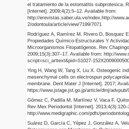
el tratamiento de la estomatitis subprotesica.
[Internet]. 2009;4(2):5–12. Available from:
http://erevistas.saber.ula.ve/index.http://www.
2/odontoula/article/view/7199/7071
Rodríguez A, Ramírez M, Rivero D, Bosquez E, 
Propiedades Químico-Estructurales Y Activida
Microorganismos Fitopatógenos. Rev Chapingo S
2009;15(3):307–17. Available from: http://www.
script=sci_arttext&pid=S1027-152X200900050
Ying H, Wang W, Tang X, Liu X. Osteogenic in
mesenchymal cells on electrospun polycaprola
membrane. Dent Mater J [Internet]. 2017; Avail
https://www.jstage.jst.go.jp/article/dmj/advpub
Gómez C, Padilla M, Martínez V, Vaca F. Quitos
Rev Mex Periodontol [Internet]. 2013;4(3):120–2
http://www.medigraphic.com/pdfs/periodontolo
Suárez D, García C, Yépez J, González A, Ve