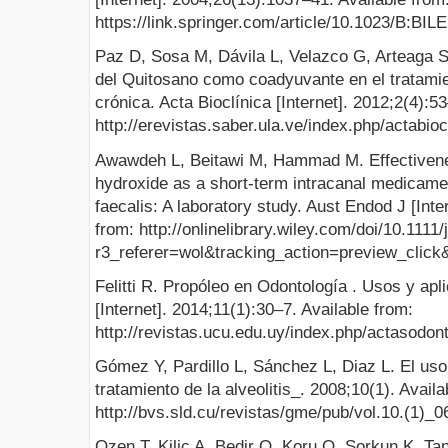
https://link.springer.com/article/10.1023/B:BI
Paz D, Sosa M, Dávila L, Velazco G, Arteaga S,
del Quitosano como coadyuvante en el tratamien
crónica. Acta Bioclínica [Internet]. 2012;2(4):5
http://erevistas.saber.ula.ve/index.php/actabioc
Awawdeh L, Beitawi M, Hammad M. Effectivene
hydroxide as a short-term intracanal medicam
faecalis: A laboratory study. Aust Endod J [Inte
from: http://onlinelibrary.wiley.com/doi/10.111
r3_referer=wol&tracking_action=preview_cli
Felitti R. Propóleo en Odontología . Usos y ap
[Internet]. 2014;11(1):30–7. Available from:
http://revistas.ucu.edu.uy/index.php/actasodont
Gómez Y, Pardillo L, Sánchez L, Diaz L. El uso
tratamiento de la alveolitis_. 2008;10(1). Availa
http://bvs.sld.cu/revistas/gme/pub/vol.10.(1)_0
Ozen T, Kilic A, Bedir O, Koru O, Sorkun K, Tany