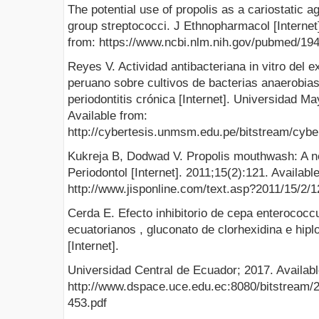
The potential use of propolis as a cariostatic 
group streptococci. J Ethnopharmacol [Internet
from: https://www.ncbi.nlm.nih.gov/pubmed/19
Reyes V. Actividad antibacteriana in vitro del e
peruano sobre cultivos de bacterias anaerobia
periodontitis crónica [Internet]. Universidad M
Available from:
http://cybertesis.unmsm.edu.pe/bitstream/cyb
Kukreja B, Dodwad V. Propolis mouthwash: A n
Periodontol [Internet]. 2011;15(2):121. Availabl
http://www.jisponline.com/text.asp?2011/15/2/
Cerda E. Efecto inhibitorio de cepa enterococc
ecuatorianos , gluconato de clorhexidina e hiploc
[Internet].
Universidad Central de Ecuador; 2017. Availabl
http://www.dspace.uce.edu.ec:8080/bitstream
453.pdf