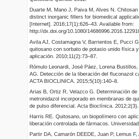
Duarte M, Mano J, Paiva M, Alves N. Chitosa
distinct inorganic fillers for biomedical applica
[Internet]. 2016;17(1):626–43. Available from:
http://dx.doi.org/10.1080/14686996.2016.12291
Avila AJ, Costamagna V, Barrientos E, Pucci G
quitosano con sorbato de potasio unido física 
aplicación. 2010;11(2):73–87.
Rómulo Leonardi, José Páez, Lorena Bustillos,
AG. Detección de la liberación del fluconazol 
ACTA BIOCLINICA. 2015;5(10):140–8.
Arias B, Ortiz R, Velazco G. Determinación de 
metronidazol incorporado en membranas de quit
de pulso diferencial. Acta Bioclínica. 2012;2(3).
Harris RE. Quitosano, un biopolímero con apli
liberación controlada de fármacos. Universida
Partir DA, Camarón DEEDE, Juan P, Lemus F, Al