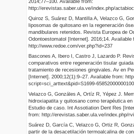
2014;77–100. Available from:
http://erevistas.saber.ula.ve/index.php/actabioc
Quiroz S, Suárez D, Mantilla A, Velazco G, Gon
liposomas de quitosano en la regeneración óse
mandibulares retenidos. Revista Europea de O
Odontoestomatol [Internet]. 2016;14. Available 
http://www.redoe.com/ver.php?id=237
Bascones A, Ibero I, Castro J, Lazardo P. Revi
comparativos entre regeneración tisular guiada
tratamiento de recesiones gingivales. Av en Pe
[Internet]. 2000;12(1):9–27. Available from: http:
script=sci_arttext&pid=S1699-6585200000010
Velazco G, Gonzáles A, Ortíz R, Yépez J. Mem
hidroxiapatita y quitosano como terapéutica en
Estudio de caso. Int Assotiation Dent Res [Inte
from: http://erevistas.saber.ula.ve/index.php/rv
Suárez D, García C, Velazco G, Ortiz R, Gonzá
partir de la desacetilación termoalcalina de c