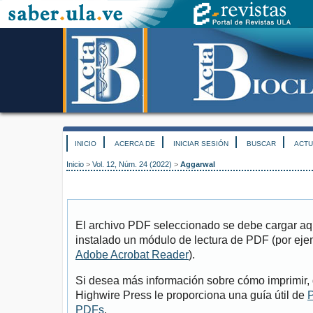
INICIO
ACERCA DE
INICIAR SESIÓN
BUSCAR
ACTU
Inicio
>
Vol. 12, Núm. 24 (2022)
>
Aggarwal
El archivo PDF seleccionado se debe cargar aqu
instalado un módulo de lectura de PDF (por eje
Adobe Acrobat Reader
).
Si desea más información sobre cómo imprimir, 
Highwire Press le proporciona una guía útil de
P
PDFs
.