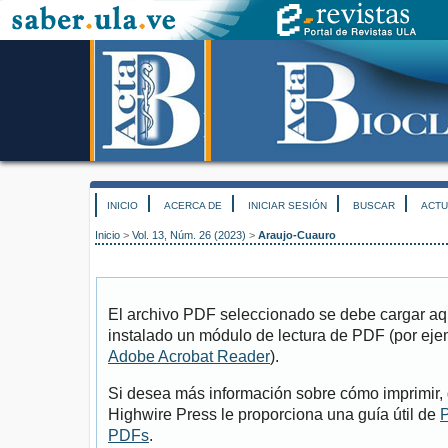
INICIO
ACERCA DE
INICIAR SESIÓN
BUSCAR
ACTU
Inicio
>
Vol. 13, Núm. 26 (2023)
>
Araujo-Cuauro
El archivo PDF seleccionado se debe cargar aqu
instalado un módulo de lectura de PDF (por eje
Adobe Acrobat Reader
).
Si desea más información sobre cómo imprimir, 
Highwire Press le proporciona una guía útil de
P
PDFs
.