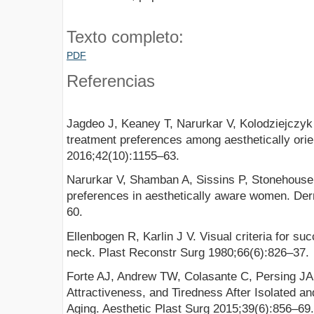
Texto completo:
PDF
Referencias
Jagdeo J, Keaney T, Narurkar V, Kolodziejczyk 
treatment preferences among aesthetically ori
2016;42(10):1155–63.
Narurkar V, Shamban A, Sissins P, Stonehouse 
preferences in aesthetically aware women. De
60.
Ellenbogen R, Karlin J V. Visual criteria for suc
neck. Plast Reconstr Surg 1980;66(6):826–37.
Forte AJ, Andrew TW, Colasante C, Persing JA.
Attractiveness, and Tiredness After Isolated a
Aging. Aesthetic Plast Surg 2015;39(6):856–69.