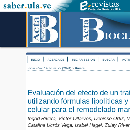
INICIO
ACERCA DE
INICIAR SESIÓN
BUSCAR
ACTU
Inicio
>
Vol. 14, Núm. 27 (2024)
>
Rivera
Evaluación del efecto de un t
utilizando fórmulas lipolíticas 
celular para el remodelado ma
Ingrid Rivera, Víctor Ollarves, Denisse Ortiz, 
Catalina Ucrós Vega, Isabel Hagel, Zulay Rive