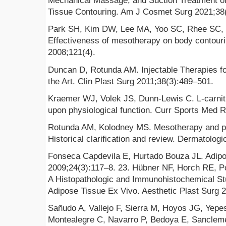
Mechanical Massage, and Suction Treatment o
Tissue Contouring. Am J Cosmet Surg 2021;38(
Park SH, Kim DW, Lee MA, Yoo SC, Rhee SC, 
Effectiveness of mesotherapy on body contouri
2008;121(4).
Duncan D, Rotunda AM. Injectable Therapies for
the Art. Clin Plast Surg 2011;38(3):489–501.
Kraemer WJ, Volek JS, Dunn-Lewis C. L-carniti
upon physiological function. Curr Sports Med 
Rotunda AM, Kolodney MS. Mesotherapy and pho
Historical clarification and review. Dermatolog
Fonseca Capdevila E, Hurtado Bouza JL. Adipocit
2009;24(3):117–8. 23. Hübner NF, Horch RE, Po
A Histopathologic and Immunohistochemical Stu
Adipose Tissue Ex Vivo. Aesthetic Plast Surg 
Sañudo A, Vallejo F, Sierra M, Hoyos JG, Yepe
Montealegre C, Navarro P, Bedoya E, Sanclem