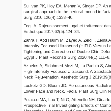
Sullivan PK, Hoy EA, Mehan V, Singer DP. An a
surgical approach to the perioral mound in faci
Surg 2010;126(4):1333–40.
Fogli A. Rajeunissement jugal et traitement des
Esthétique 2017;62(5):424–34.
Zahra T, Abd Halim M, Zayed A, Zeid T, Zeina 
Intensity Focused Ultrasound (HIFU) Versus La
Tightening and Correction of Double Chin Def
Egypt J Plast Reconstr Surg 2020;44(1):111–8.
Azuelos A, Sidahmed-Mezi M, La Padula S, Ab
High-Intensity Focused Ultrasound: A Satisfac
Neck Rejuvenation. Aesthetic Surg J 2019;39(
Locketz GD, Bloom JD. Percutaneous Radiofre
Lower Face and Neck. Facial Plast Surg Clin 
Polacco MA, Luu T, Ni G, Attenello NH, Dicarlo
Prospective Trial Investigating Effects of Comb