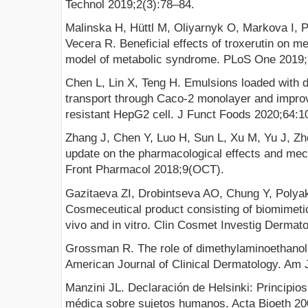
Technol 2019;2(3):78–84.
Malinska H, Hüttl M, Oliyarnyk O, Markova I,
Vecera R. Beneficial effects of troxerutin on m
model of metabolic syndrome. PLoS One 2019;
Chen L, Lin X, Teng H. Emulsions loaded with d
transport through Caco-2 monolayer and improve 
resistant HepG2 cell. J Funct Foods 2020;64:1
Zhang J, Chen Y, Luo H, Sun L, Xu M, Yu J, Z
update on the pharmacological effects and mec
Front Pharmacol 2018;9(OCT).
Gazitaeva ZI, Drobintseva AO, Chung Y, Polya
Cosmeceutical product consisting of biomimetic 
vivo and in vitro. Clin Cosmet Investig Dermat
Grossman R. The role of dimethylaminoethanol 
American Journal of Clinical Dermatology. Am J
Manzini JL. Declaración de Helsinki: Principios
médica sobre sujetos humanos. Acta Bioeth 20