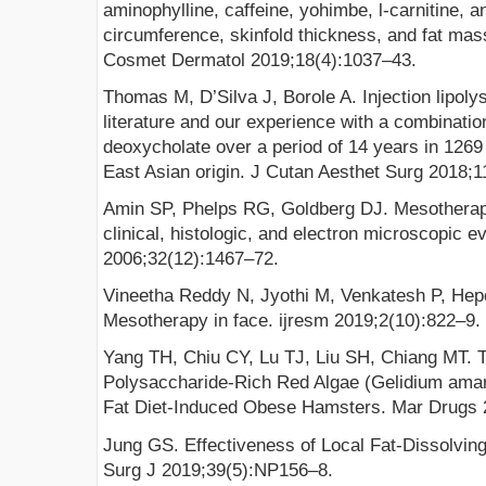
aminophylline, caffeine, yohimbe, l-carnitine, a
circumference, skinfold thickness, and fat mas
Cosmet Dermatol 2019;18(4):1037–43.
Thomas M, D’Silva J, Borole A. Injection lipoly
literature and our experience with a combinatio
deoxycholate over a period of 14 years in 1269 
East Asian origin. J Cutan Aesthet Surg 2018;1
Amin SP, Phelps RG, Goldberg DJ. Mesotherapy 
clinical, histologic, and electron microscopic 
2006;32(12):1467–72.
Vineetha Reddy N, Jyothi M, Venkatesh P, Hep
Mesotherapy in face. ijresm 2019;2(10):822–9.
Yang TH, Chiu CY, Lu TJ, Liu SH, Chiang MT. T
Polysaccharide-Rich Red Algae (Gelidium amans
Fat Diet-Induced Obese Hamsters. Mar Drugs 
Jung GS. Effectiveness of Local Fat-Dissolving 
Surg J 2019;39(5):NP156–8.