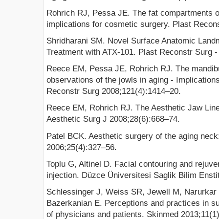
Rohrich RJ, Pessa JE. The fat compartments of
implications for cosmetic surgery. Plast Recon
Shridharani SM. Novel Surface Anatomic Landm
Treatment with ATX-101. Plast Reconstr Surg 
Reece EM, Pessa JE, Rohrich RJ. The mandibu
observations of the jowls in aging - Implications
Reconstr Surg 2008;121(4):1414–20.
Reece EM, Rohrich RJ. The Aesthetic Jaw Line
Aesthetic Surg J 2008;28(6):668–74.
Patel BCK. Aesthetic surgery of the aging neck
2006;25(4):327–56.
Toplu G, Altinel D. Facial contouring and rejuven
injection. Düzce Üniversitesi Saglik Bilim Enst
Schlessinger J, Weiss SR, Jewell M, Narurkar
Bazerkanian E. Perceptions and practices in su
of physicians and patients. Skinmed 2013;11(1