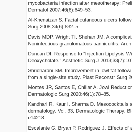
mycobacteria infection after mesotherapy: Preli
Dermatol 2007;46(6):649–53.
Al-Khenaizan S. Facial cutaneous ulcers follo
Surg 2008;34(6):832–5.
Davis MDP, Wright TI, Shehan JM. A complicat
Noninfectious granulomatous panniculitis. Arc
Duncan DI. Response to “Injection Lipolysis W
Deoxycholate.” Aesthetic Surg J 2013;33(7):10
Shridharani SM. Improvement in jowl fat follow
from a single-site study. Plast Reconstr Surg 
Montes JR, Santos E, Chillar A. Jowl Reductio
Dermatologic Surg 2020;46(1):78–85.
Kandhari R, Kaur I, Sharma D. Mesococktails 
dermatology. Vol. 33, Dermatologic Therapy. Bla
e14218.
Escalante G, Bryan P, Rodriguez J. Effects of a 