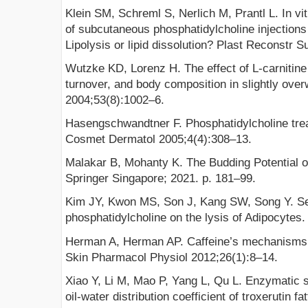
Klein SM, Schreml S, Nerlich M, Prantl L. In vit
of subcutaneous phosphatidylcholine injections
Lipolysis or lipid dissolution? Plast Reconstr 
Wutzke KD, Lorenz H. The effect of L-carnitine 
turnover, and body composition in slightly ove
2004;53(8):1002–6.
Hasengschwandtner F. Phosphatidylcholine treat
Cosmet Dermatol 2005;4(4):308–13.
Malakar B, Mohanty K. The Budding Potential of
Springer Singapore; 2021. p. 181–99.
Kim JY, Kwon MS, Son J, Kang SW, Song Y. Sel
phosphatidylcholine on the lysis of Adipocyte
Herman A, Herman AP. Caffeine’s mechanisms o
Skin Pharmacol Physiol 2012;26(1):8–14.
Xiao Y, Li M, Mao P, Yang L, Qu L. Enzymatic sy
oil-water distribution coefficient of troxerutin fa