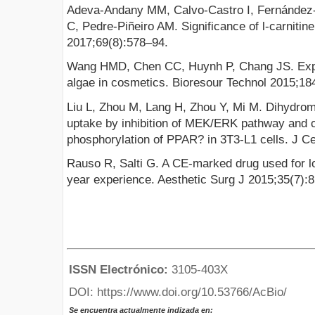
Adeva-Andany MM, Calvo-Castro I, Fernández
C, Pedre-Piñeiro AM. Significance of l-carnitin
2017;69(8):578–94.
Wang HMD, Chen CC, Huynh P, Chang JS. Explor
algae in cosmetics. Bioresour Technol 2015;18
Liu L, Zhou M, Lang H, Zhou Y, Mi M. Dihydro
uptake by inhibition of MEK/ERK pathway and 
phosphorylation of PPAR? in 3T3-L1 cells. J C
Rauso R, Salti G. A CE-marked drug used for lo
year experience. Aesthetic Surg J 2015;35(7):
ISSN Electrónico:
3105-403X
DOI: https://www.doi.org/10.53766/AcBio/
Se encuentra actualmente indizada en: