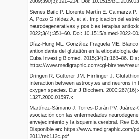
2009;390(3):191–214. Doi: 10.1515/BC.2009.0
Sienes Bailo P, Llorente Martín E, Calmarza P
A, Pozo Giráldez A, et al. Implicación del estr
neurodegenerativas y posibles terapias antiox
2022;3(4):351–60. Doi: 10.1515/almed-2022-00
Díaz-Hung ML, González Fraguela ME, Blanco 
antioxidante del glutatión en la etiopatología de
Cuba Investig Biomed. 2015;34(2):168–86. Disp
https://www.medigraphic.com/cgi-bin/new/r
Dringen R, Gutterer JM, Hirrlinger J. Glutathio
interaction between astrocytes and neurons in 
oxygen species. Eur J Biochem. 2000;267(16):4
1327.2000.01597.x
Martínez-Sámano J, Torres-Durán PV, Juárez-O
asociación con las enfermedades neurodegenera
envejecimiento y la isquemia cerebral. Rev Ed
Disponible en: https://www.medigraphic.com/pd
2011/reb112c.pdf