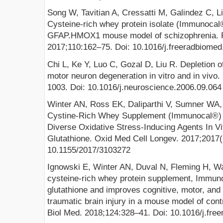
Song W, Tavitian A, Cressatti M, Galindez C, 
Cysteine-rich whey protein isolate (Immunocal®)
GFAP.HMOX1 mouse model of schizophrenia. F
2017;110:162–75. Doi: 10.1016/j.freeradbiomed
Chi L, Ke Y, Luo C, Gozal D, Liu R. Depletion 
motor neuron degeneration in vitro and in vivo
1003. Doi: 10.1016/j.neuroscience.2006.09.064
Winter AN, Ross EK, Daliparthi V, Sumner WA, 
Cystine-Rich Whey Supplement (Immunocal®) 
Diverse Oxidative Stress-Inducing Agents In Vi
Glutathione. Oxid Med Cell Longev. 2017;2017(
10.1155/2017/3103272
Ignowski E, Winter AN, Duval N, Fleming H, Wal
cysteine-rich whey protein supplement, Immun
glutathione and improves cognitive, motor, and 
traumatic brain injury in a mouse model of cont
Biol Med. 2018;124:328–41. Doi: 10.1016/j.fre