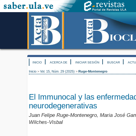
INICIO
ACERCA DE
INICIAR SESIÓN
BUSCAR
ACTU
Inicio
>
Vol. 15, Núm. 29 (2025)
>
Ruge-Montenegro
El Immunocal y las enfermeda
neurodegenerativas
Juan Felipe Ruge-Montenegro, Maria José Ga
Wilches-Visbal