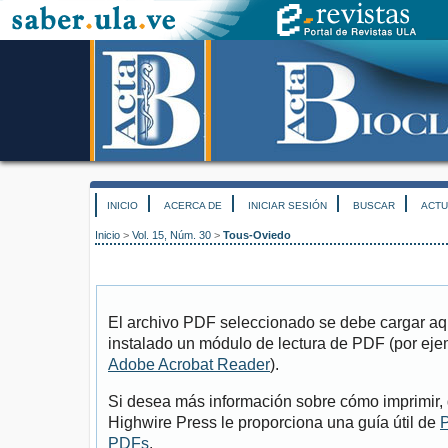
INICIO
ACERCA DE
INICIAR SESIÓN
BUSCAR
ACTU
Inicio
>
Vol. 15, Núm. 30
>
Tous-Oviedo
El archivo PDF seleccionado se debe cargar aqu
instalado un módulo de lectura de PDF (por eje
Adobe Acrobat Reader
).
Si desea más información sobre cómo imprimir, 
Highwire Press le proporciona una guía útil de
P
PDFs
.