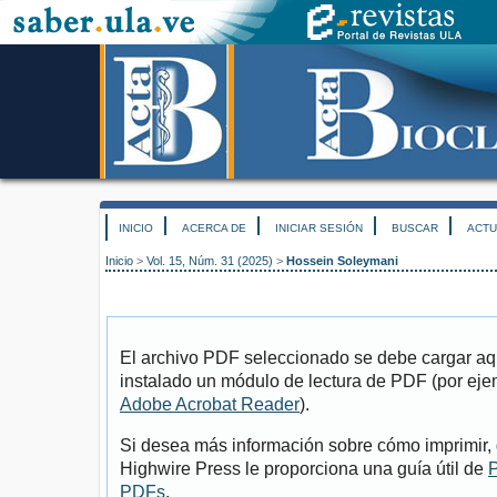
INICIO
ACERCA DE
INICIAR SESIÓN
BUSCAR
ACTU
Inicio
>
Vol. 15, Núm. 31 (2025)
>
Hossein Soleymani
El archivo PDF seleccionado se debe cargar aqu
instalado un módulo de lectura de PDF (por eje
Adobe Acrobat Reader
).
Si desea más información sobre cómo imprimir, 
Highwire Press le proporciona una guía útil de
P
PDFs
.