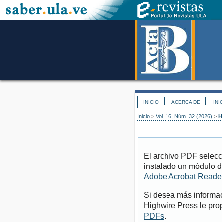
INICIO
ACERCA DE
INI
Inicio
>
Vol. 16, Núm. 32 (2026)
>
H
El archivo PDF selecc
instalado un módulo d
Adobe Acrobat Reade
Si desea más informac
Highwire Press le pro
PDFs
.