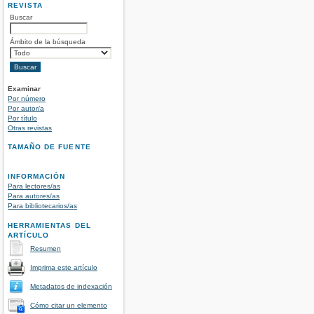
REVISTA
Buscar
Ámbito de la búsqueda
Examinar
Por número
Por autor/a
Por título
Otras revistas
TAMAÑO DE FUENTE
INFORMACIÓN
Para lectores/as
Para autores/as
Para bibliotecarios/as
HERRAMIENTAS DEL
ARTÍCULO
Resumen
Imprima este artículo
Metadatos de indexación
Cómo citar un elemento