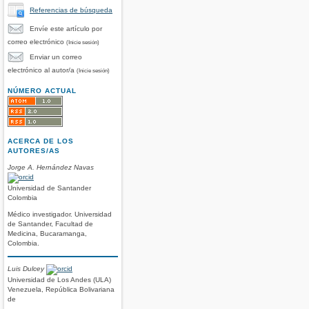
Referencias de búsqueda
Envíe este artículo por
correo electrónico
(Inicie sesión)
Enviar un correo
electrónico al autor/a
(Inicie sesión)
NÚMERO ACTUAL
ACERCA DE LOS
AUTORES/AS
Jorge A. Hernández Navas
Universidad de Santander
Colombia
Médico investigador. Universidad
de Santander, Facultad de
Medicina, Bucaramanga,
Colombia.
Luis Dulcey
Universidad de Los Andes (ULA)
Venezuela, República Bolivariana
de