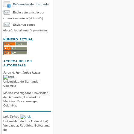
Referencias de búsqueda
Envíe este artículo por
correo electrónico
(Inicie sesión)
Enviar un correo
electrónico al autor/a
(Inicie sesión)
NÚMERO ACTUAL
ACERCA DE LOS
AUTORES/AS
Jorge A. Hernández Navas
Universidad de Santander
Colombia
Médico investigador. Universidad
de Santander, Facultad de
Medicina, Bucaramanga,
Colombia.
Luis Dulcey
Universidad de Los Andes (ULA)
Venezuela, República Bolivariana
de