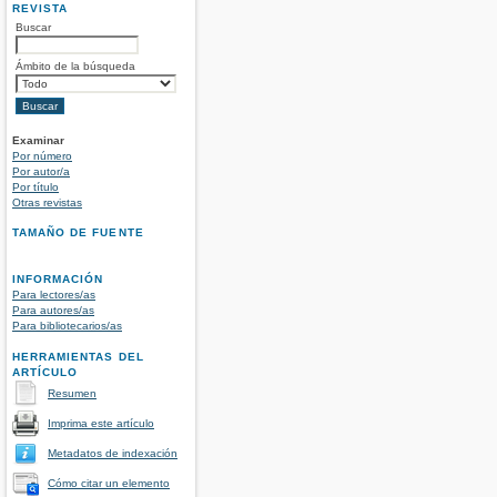
REVISTA
Buscar
Ámbito de la búsqueda
Examinar
Por número
Por autor/a
Por título
Otras revistas
TAMAÑO DE FUENTE
INFORMACIÓN
Para lectores/as
Para autores/as
Para bibliotecarios/as
HERRAMIENTAS DEL
ARTÍCULO
Resumen
Imprima este artículo
Metadatos de indexación
Cómo citar un elemento