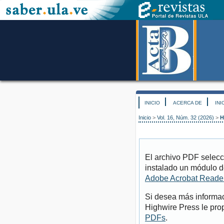
INICIO
ACERCA DE
INI
Inicio
>
Vol. 16, Núm. 32 (2026)
>
H
El archivo PDF selecc
instalado un módulo d
Adobe Acrobat Reade
Si desea más informac
Highwire Press le pro
PDFs
.