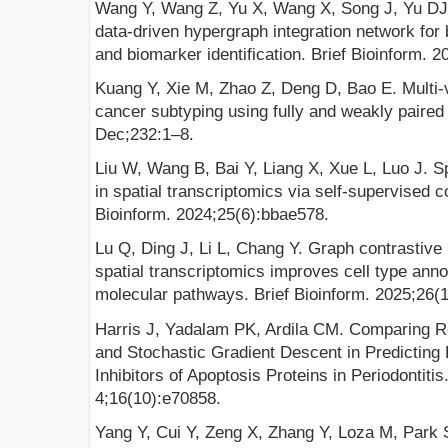
Wang Y, Wang Z, Yu X, Wang X, Song J, Yu DJ,
data-driven hypergraph integration network for 
and biomarker identification. Brief Bioinform.
Kuang Y, Xie M, Zhao Z, Deng D, Bao E. Multi-v
cancer subtyping using fully and weakly paired
Dec;232:1–8.
Liu W, Wang B, Bai Y, Liang X, Xue L, Luo J. S
in spatial transcriptomics via self-supervised co
Bioinform. 2024;25(6):bbae578.
Lu Q, Ding J, Li L, Chang Y. Graph contrastive l
spatial transcriptomics improves cell type annot
molecular pathways. Brief Bioinform. 2025;26(1
Harris J, Yadalam PK, Ardila CM. Comparing R
and Stochastic Gradient Descent in Predicting 
Inhibitors of Apoptosis Proteins in Periodontiti
4;16(10):e70858.
Yang Y, Cui Y, Zeng X, Zhang Y, Loza M, Park S