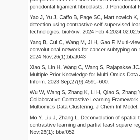
periodontal ligament fibroblasts. J Periodontal
Yao J, Yu J, Caffo B, Page SC, Martinowich K,
detection using contrastive self-supervised lear
technologies. bioRxiv. 2024 Feb 4:2024.02.02.
Yang B, Cui C, Wang M, Ji H, Gao F. Multi-view
convolutional network for cancer subtyping on m
2024 Nov;26(1):bbaf043
Xiao S, Lin H, Wang C, Wang S, Rajapakse JC
Multiple Prior Knowledge for Multi-Omics Data
Inform. 2023 Sep;27(9):4591–600.
Wu W, Wang S, Zhang K, Li H, Qiao S, Zhang Y
Collaborative Contrastive Learning Framework 
Multiomics Data Clustering. J Chem Inf Model.
Mo Y, Liu J, Zhang L. Deconvolution of spatial 
contrastive learning and partial least square re
Nov;26(1): bbaf052