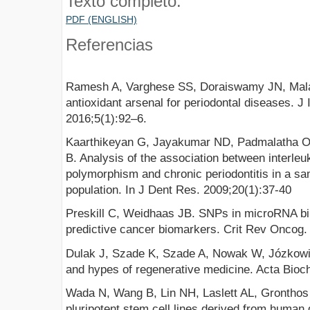
Texto completo:
PDF (ENGLISH)
Referencias
Ramesh A, Varghese SS, Doraiswamy JN, Mala
antioxidant arsenal for periodontal diseases. J
2016;5(1):92–6.
Kaarthikeyan G, Jayakumar ND, Padmalatha O,
B. Analysis of the association between interle
polymorphism and chronic periodontitis in a sa
population. In J Dent Res. 2009;20(1):37-40
Preskill C, Weidhaas JB. SNPs in microRNA bin
predictive cancer biomarkers. Crit Rev Oncog.
Dulak J, Szade K, Szade A, Nowak W, Józkowic
and hypes of regenerative medicine. Acta Bioc
Wada N, Wang B, Lin NH, Laslett AL, Gronthos
pluripotent stem cell lines derived from human g