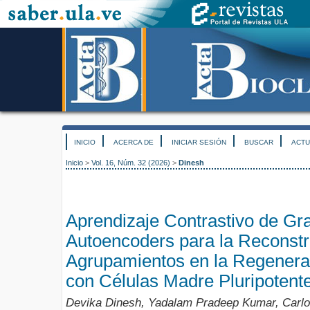
INICIO
ACERCA DE
INICIAR SESIÓN
BUSCAR
ACTU
Inicio
>
Vol. 16, Núm. 32 (2026)
>
Dinesh
Aprendizaje Contrastivo de Gr
Autoencoders para la Reconstr
Agrupamientos en la Regenera
con Células Madre Pluripotent
Devika Dinesh, Yadalam Pradeep Kumar, Carlos