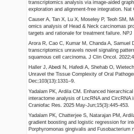
transcriptomics analysis via image-aided graph
exploration and alignment-free integration. N
Causer A, Tan X, Lu X, Moseley P, Teoh SM, Mol
omics analysis of Head & Neck carcinomas prov
targets and rationale for treatment failure. NPJ
Arora R, Cao C, Kumar M, Chanda A, Samuel D,
transcriptomics unravels novel signaling pattern
squamous cell carcinoma. J Clin Oncol. 2022;
Haller J, Abedi N, Hafedi A, Shehab O, Wietec
Unravel the Tissue Complexity of Oral Pathoge
Dec;103(13):1331–9.
Yadalam PK, Ardila CM. Enhanced hierarchical a
interactome analysis of LncRNA and CircRNA in 
Craniofac Res. 2025 May-Jun;15(3):445-453.
Yadalam PK, Chatterjee S, Natarajan PM, Ardil
gradient boosting and logistic regression for i
Porphyromonas gingivalis and Fusobacterium n