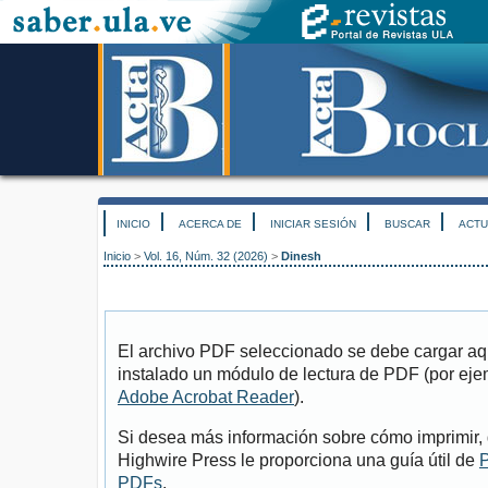
INICIO
ACERCA DE
INICIAR SESIÓN
BUSCAR
ACTU
Inicio
>
Vol. 16, Núm. 32 (2026)
>
Dinesh
El archivo PDF seleccionado se debe cargar aqu
instalado un módulo de lectura de PDF (por eje
Adobe Acrobat Reader
).
Si desea más información sobre cómo imprimir, 
Highwire Press le proporciona una guía útil de
P
PDFs
.