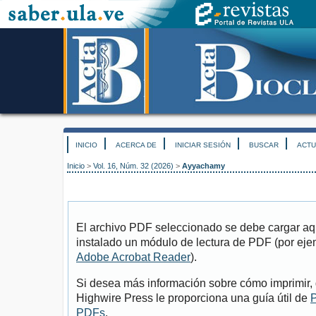
INICIO
ACERCA DE
INICIAR SESIÓN
BUSCAR
ACTU
Inicio
>
Vol. 16, Núm. 32 (2026)
>
Ayyachamy
El archivo PDF seleccionado se debe cargar aqu
instalado un módulo de lectura de PDF (por eje
Adobe Acrobat Reader
).
Si desea más información sobre cómo imprimir, 
Highwire Press le proporciona una guía útil de
P
PDFs
.