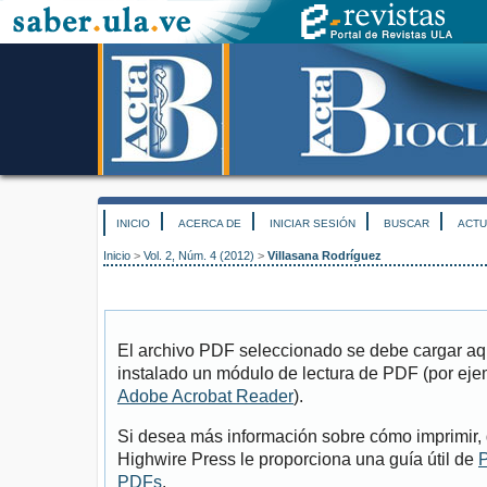
INICIO
ACERCA DE
INICIAR SESIÓN
BUSCAR
ACTU
Inicio
>
Vol. 2, Núm. 4 (2012)
>
Villasana Rodríguez
El archivo PDF seleccionado se debe cargar aqu
instalado un módulo de lectura de PDF (por eje
Adobe Acrobat Reader
).
Si desea más información sobre cómo imprimir, 
Highwire Press le proporciona una guía útil de
P
PDFs
.