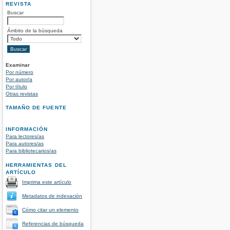
REVISTA
Buscar
Ámbito de la búsqueda
Examinar
Por número
Por autor/a
Por título
Otras revistas
TAMAÑO DE FUENTE
INFORMACIÓN
Para lectores/as
Para autores/as
Para bibliotecarios/as
HERRAMIENTAS DEL
ARTÍCULO
Imprima este artículo
Metadatos de indexación
Cómo citar un elemento
Referencias de búsqueda