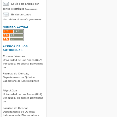
Envíe este artículo por
correo electrónico
(Inicie sesión)
Enviar un correo
electrónico al autor/a
(Inicie sesión)
NÚMERO ACTUAL
ACERCA DE LOS
AUTORES/AS
Rossana Vásquez
Universidad de Los Andes (ULA)
Venezuela, República Bolivariana
de
Facultad de Ciencias,
Departamento de Química,
Laboratorio de Electroquímica
Miguel Díaz
Universidad de Los Andes (ULA)
Venezuela, República Bolivariana
de
Facultad de Ciencias,
Departamento de Química,
Laboratorio de Electroquímica