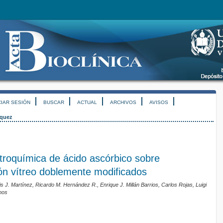
CIAR SESIÓN
BUSCAR
ACTUAL
ARCHIVOS
AVISOS
quez
troquímica de ácido ascórbico sobre
ón vítreo doblemente modificados
 J. Martínez, Ricardo M. Hernández R., Enrique J. Millán Barrios, Carlos Rojas, Luigi
mos