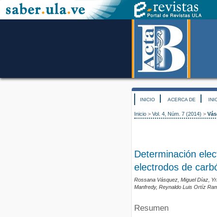
INICIO
ACERCA DE
INI
Inicio
>
Vol. 4, Núm. 7 (2014)
>
Vás
Determinación elec
electrodos de carb
Rossana Vásquez, Miguel Díaz, Yris
Manfredy, Reynaldo Luis Ortíz Ra
Resumen