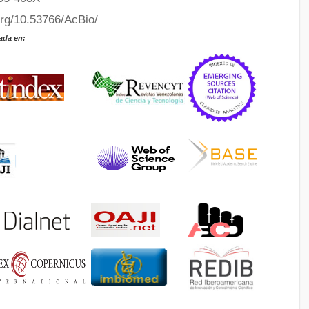
org/10.53766/AcBio/
ada en: