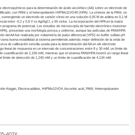
os electroquímicos para la determinación de ácido ascórbico (AA) sobre un electrodo de
ificado; con PANI y el heteropolianión H4PMo11VO40 (HPA). La síntesis de la PANI, se
a, sumergiendo un electrodo de carbón vítreo en una solución 0,05 M de anilina en 0,1 M
al entre -0,2 y 0,8 V vs Ag/AgCl, y 60 ciclos. La incorporación del HPA en la matriz
un programa de potencial. Los estudios de microscopía de barrido electrónico muestran
HPA), presentan una morfología porosa y uniforme, aunque las películas de PANI/HPA
n del AA fue realizada por voltametría de pulso diferencial (VPD) en buffer sulfato pH
orciona buena estabilidad al sistema permitiendo además mejor definición de la onda de
curva de calibración sencilla usada para la determinación del AA en ele electrodo
o lineal de respuesta en un intervalo de concentraciones entre 8 y 30 mM, un límite de
de cuantificación de 2,156 mM, mientras que el sistema PANI/HPA mostró un rango lineal
l límite de detección de 1,240 mM y un límite de cuantificación de 4,134 mM.
nión Keggin, Electrocatálisis, H4PMo11VO4; Ascorbic acid, PANI, Heteropolyanion
05-403X