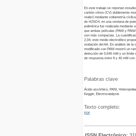
En este trabajo se reportan estudi
carbón vítreo (CV) doblemente mod
realizó mediante voltametría cíclic
de H2SO4, en una ventana de potenci
polimérica fue realizada mediante 
que ambas películas (PANI y PANI/
son más compactas. La cuantificació
2,04; este medio electrolítico prop
oxidación del AA. En análisis de la 
modificado con PANI mostró un rang
detección de 0,646 mM y un límite 
de respuesta entre 8 y 40 mM con e
Palabras clave
Ácido ascórbico, PANI, Heteropolia
Keggin, Electrocatalysis
Texto completo:
PDF
ISSN Electrónico:
31