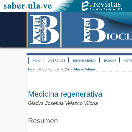
INICIO
ACERCA DE
INICIAR SESIÓN
BUSCAR
ACTU
Inicio
>
Vol. 5, Núm. 9 (2015)
>
Velazco Viloria
Medicina regenerativa
Gladys Josefina Velazco Viloria
Resumen