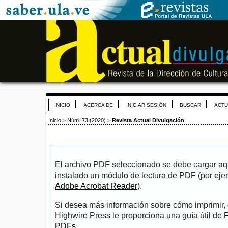
INICIO
ACERCA DE
INICIAR SESIÓN
BUSCAR
ACTU
Inicio
>
Núm. 73 (2020)
>
Revista Actual Divulgación
El archivo PDF seleccionado se debe cargar aqu
instalado un módulo de lectura de PDF (por eje
Adobe Acrobat Reader
).
Si desea más información sobre cómo imprimir, 
Highwire Press le proporciona una guía útil de
P
PDFs
.