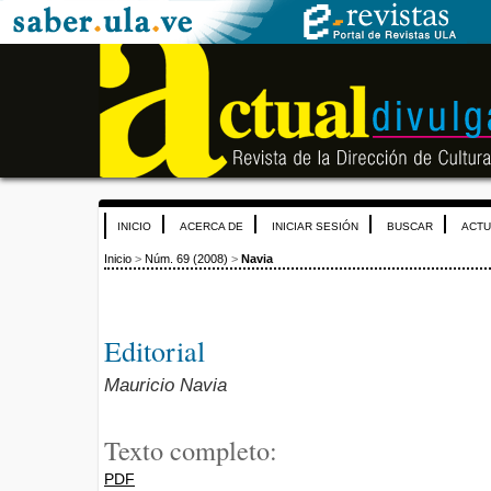
INICIO
ACERCA DE
INICIAR SESIÓN
BUSCAR
ACTU
Inicio
>
Núm. 69 (2008)
>
Navia
Editorial
Mauricio Navia
Texto completo:
PDF