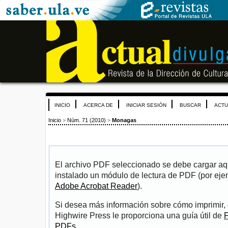
INICIO
ACERCA DE
INICIAR SESIÓN
BUSCAR
ACTU
Inicio
>
Núm. 71 (2010)
>
Monagas
El archivo PDF seleccionado se debe cargar aqu
instalado un módulo de lectura de PDF (por eje
Adobe Acrobat Reader
).
Si desea más información sobre cómo imprimir, 
Highwire Press le proporciona una guía útil de
P
PDFs
.