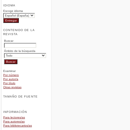
IDIOMA
Escoge idioma
CONTENIDO DE LA
REVISTA
Buscar
Ámbito de la búsqueda
Examinar
Por número
Por autor/a
Por título
Otras revistas
TAMAÑO DE FUENTE
INFORMACIÓN
Para lectores/as
Para autores/as
Para bibliotecarios/as