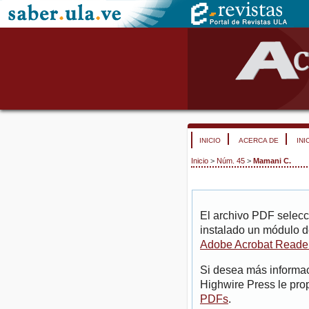
INICIO
ACERCA DE
INI
Inicio
>
Núm. 45
>
Mamani C.
El archivo PDF selecc
instalado un módulo d
Adobe Acrobat Reade
Si desea más informac
Highwire Press le pro
PDFs
.