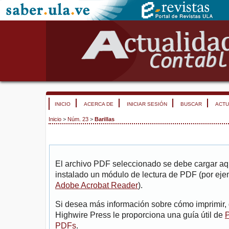
INICIO
ACERCA DE
INICIAR SESIÓN
BUSCAR
ACTU
Inicio
>
Núm. 23
>
Barillas
El archivo PDF seleccionado se debe cargar aqu
instalado un módulo de lectura de PDF (por eje
Adobe Acrobat Reader
).
Si desea más información sobre cómo imprimir, 
Highwire Press le proporciona una guía útil de
P
PDFs
.