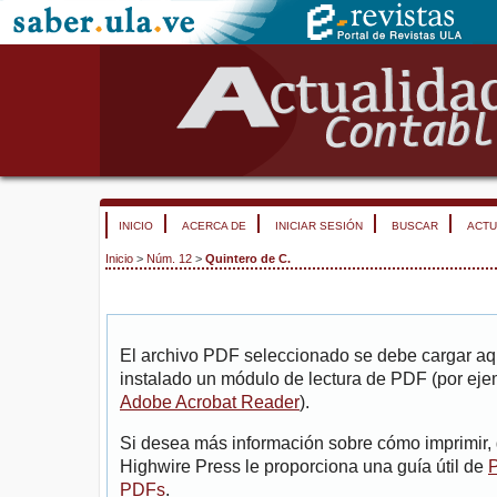
INICIO
ACERCA DE
INICIAR SESIÓN
BUSCAR
ACTU
Inicio
>
Núm. 12
>
Quintero de C.
El archivo PDF seleccionado se debe cargar aqu
instalado un módulo de lectura de PDF (por eje
Adobe Acrobat Reader
).
Si desea más información sobre cómo imprimir, 
Highwire Press le proporciona una guía útil de
P
PDFs
.