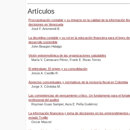
Artículos
Procrastinación contable y su impacto en la calidad de la información fin
decisiones en Venezuela
José F. Arismendi B.
La disciplina contable y su rol en la educación financiera para el logro de
desarrollo sostenible
John Beaujon Hidalgo
Visión epistemológica de las organizaciones saludables
María V. Camacaro Pérez, Frank E. Rivas Torres
El teletrabajo: El origen y su consolidación
Jesús A. Castillo R.
Aspectos conceptuales y normativos de la revisoría fiscal en Colombia
Jorge X. Córdoba M.
Las competencias de pensamiento crítico. Un fundamento para el fortalec
profesional del auditor
Royman Guao Samper, Aura E. Peña Gutiérrez
La información financiera y toma de decisiones en los emprendimientos d
estado Trujillo
Oscar Mazzei