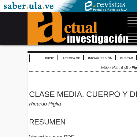
INICIO
ACERCA DE
INICIAR SESIÓN
BUSCAR
Inicio
>
Núm. 6 (3)
>
Pig
CLASE MEDIA. CUERPO Y D
Ricardo Piglia
RESUMEN