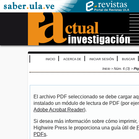
INICIO
ACERCA DE
INICIAR SESIÓN
BUSCAR
Inicio
>
Núm. 6 (3)
>
Pig
El archivo PDF seleccionado se debe cargar aqu
instalado un módulo de lectura de PDF (por eje
Adobe Acrobat Reader
).
Si desea más información sobre cómo imprimir, 
Highwire Press le proporciona una guía útil de
P
PDFs
.