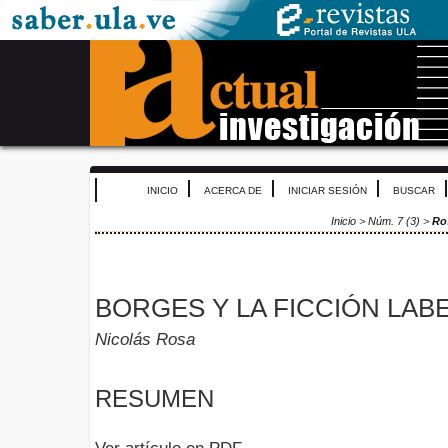
INICIO
ACERCA DE
INICIAR SESIÓN
BUSCAR
Inicio
>
Núm. 7 (3)
>
Ro
BORGES Y LA FICCIÓN LAB
Nicolás Rosa
RESUMEN