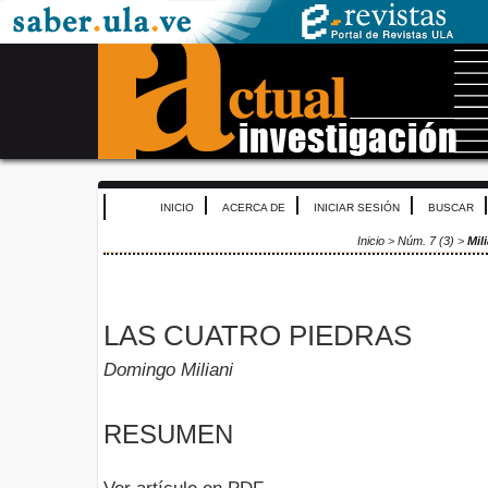
INICIO
ACERCA DE
INICIAR SESIÓN
BUSCAR
Inicio
>
Núm. 7 (3)
>
Mili
LAS CUATRO PIEDRAS
Domingo Miliani
RESUMEN