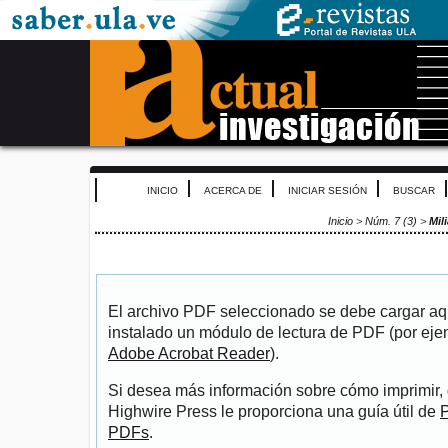
INICIO
ACERCA DE
INICIAR SESIÓN
BUSCAR
Inicio
>
Núm. 7 (3)
>
Mili
El archivo PDF seleccionado se debe cargar aqu
instalado un módulo de lectura de PDF (por eje
Adobe Acrobat Reader
).
Si desea más información sobre cómo imprimir, 
Highwire Press le proporciona una guía útil de
P
PDFs
.