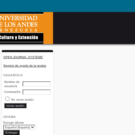
OPEN JOURNAL SYSTEMS
Servicio de ayuda de la revista
USUARIO/A
Nombre de
usuario/a
Contraseña
No cerrar sesión
IDIOMA
Escoge idioma