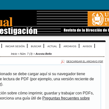
INICIAR SESIÓN
BUSCAR
ACTUAL
ARCHIVOS
AVISOS
Inicio
>
Núm. 7 (3)
>
Acosta Bello
DESCARGAR EL ARCHIVO PDF
ionado se debe cargar aquí si su navegador tiene
e lectura de PDF (por ejemplo, una versión reciente de
r
).
ión sobre cómo imprimir, guardar y trabajar con PDFs,
porciona una guía útil de
Preguntas frecuentes sobre