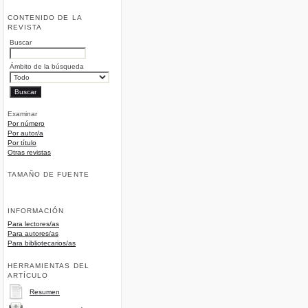
CONTENIDO DE LA
REVISTA
Buscar
Ámbito de la búsqueda
Examinar
Por número
Por autor/a
Por título
Otras revistas
TAMAÑO DE FUENTE
INFORMACIÓN
Para lectores/as
Para autores/as
Para bibliotecarios/as
HERRAMIENTAS DEL
ARTÍCULO
Resumen