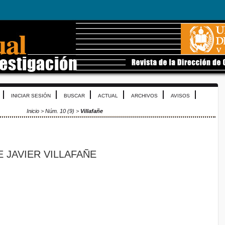
INICIAR SESIÓN
BUSCAR
ACTUAL
ARCHIVOS
AVISOS
Inicio
>
Núm. 10 (9)
>
Villafañe
 JAVIER VILLAFAÑE