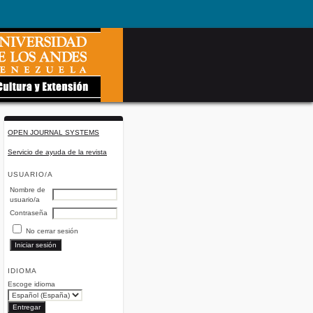
OPEN JOURNAL SYSTEMS
Servicio de ayuda de la revista
USUARIO/A
Nombre de
usuario/a
Contraseña
No cerrar sesión
IDIOMA
Escoge idioma