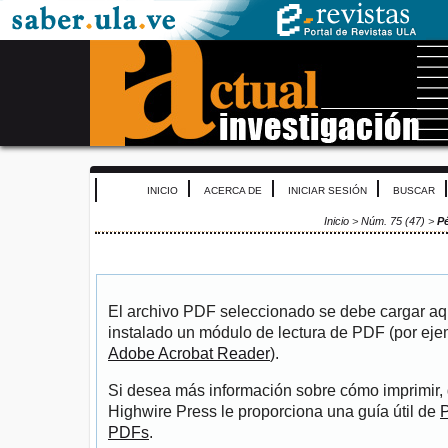
INICIO
ACERCA DE
INICIAR SESIÓN
BUSCAR
Inicio
>
Núm. 75 (47)
>
P
El archivo PDF seleccionado se debe cargar aqu
instalado un módulo de lectura de PDF (por eje
Adobe Acrobat Reader
).
Si desea más información sobre cómo imprimir, 
Highwire Press le proporciona una guía útil de
P
PDFs
.