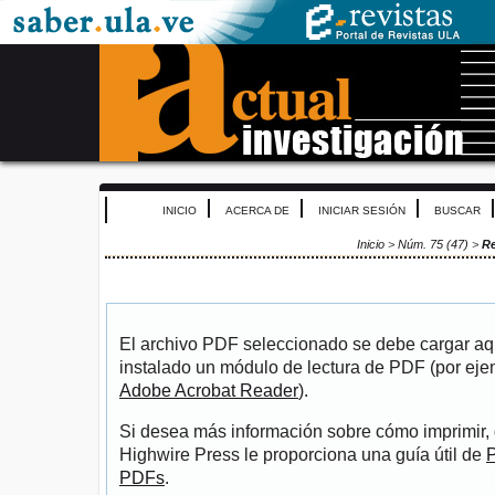
INICIO
ACERCA DE
INICIAR SESIÓN
BUSCAR
Inicio
>
Núm. 75 (47)
>
R
El archivo PDF seleccionado se debe cargar aqu
instalado un módulo de lectura de PDF (por eje
Adobe Acrobat Reader
).
Si desea más información sobre cómo imprimir, 
Highwire Press le proporciona una guía útil de
P
PDFs
.