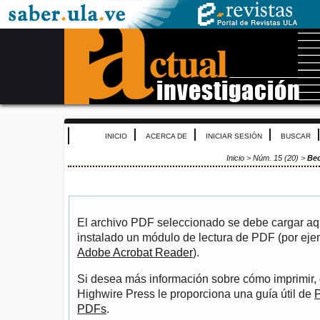
INICIO
ACERCA DE
INICIAR SESIÓN
BUSCAR
Inicio
>
Núm. 15 (20)
>
Be
El archivo PDF seleccionado se debe cargar aqu
instalado un módulo de lectura de PDF (por eje
Adobe Acrobat Reader
).
Si desea más información sobre cómo imprimir, 
Highwire Press le proporciona una guía útil de
P
PDFs
.