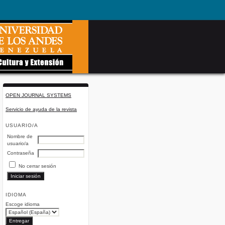
OPEN JOURNAL SYSTEMS
Servicio de ayuda de la revista
USUARIO/A
Nombre de
usuario/a
Contraseña
No cerrar sesión
IDIOMA
Escoge idioma