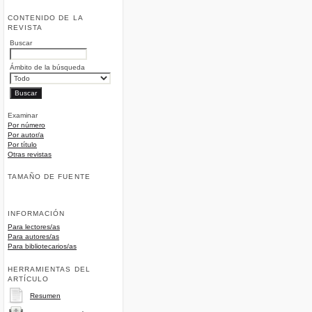
CONTENIDO DE LA
REVISTA
Buscar
Ámbito de la búsqueda
Examinar
Por número
Por autor/a
Por título
Otras revistas
TAMAÑO DE FUENTE
INFORMACIÓN
Para lectores/as
Para autores/as
Para bibliotecarios/as
HERRAMIENTAS DEL
ARTÍCULO
Resumen