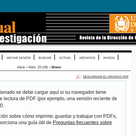
INICIAR SESIÓN
BUSCAR
ACTUAL
ARCHIVOS
AVISOS
Inicio
>
Núm. 33 (28)
>
Bravo
DESCARGAR EL ARCHIVO PDF
ionado se debe cargar aquí si su navegador tiene
e lectura de PDF (por ejemplo, una versión reciente de
r
).
ión sobre cómo imprimir, guardar y trabajar con PDFs,
porciona una guía útil de
Preguntas frecuentes sobre