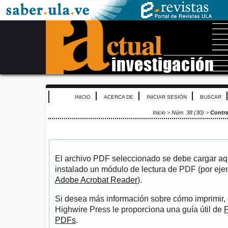
INICIO
ACERCA DE
INICIAR SESIÓN
BUSCAR
Inicio
>
Núm. 38 (30)
>
Contr
El archivo PDF seleccionado se debe cargar aqu
instalado un módulo de lectura de PDF (por eje
Adobe Acrobat Reader
).
Si desea más información sobre cómo imprimir, 
Highwire Press le proporciona una guía útil de
P
PDFs
.