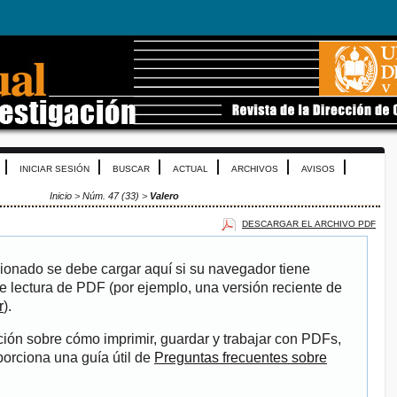
INICIAR SESIÓN
BUSCAR
ACTUAL
ARCHIVOS
AVISOS
Inicio
>
Núm. 47 (33)
>
Valero
DESCARGAR EL ARCHIVO PDF
ionado se debe cargar aquí si su navegador tiene
e lectura de PDF (por ejemplo, una versión reciente de
r
).
ión sobre cómo imprimir, guardar y trabajar con PDFs,
porciona una guía útil de
Preguntas frecuentes sobre