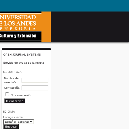
OPEN JOURNAL SYSTEMS
Servicio de ayuda de la revista
USUARIO/A
Nombre de
usuario/a
Contraseña
No cerrar sesión
IDIOMA
Escoge idioma