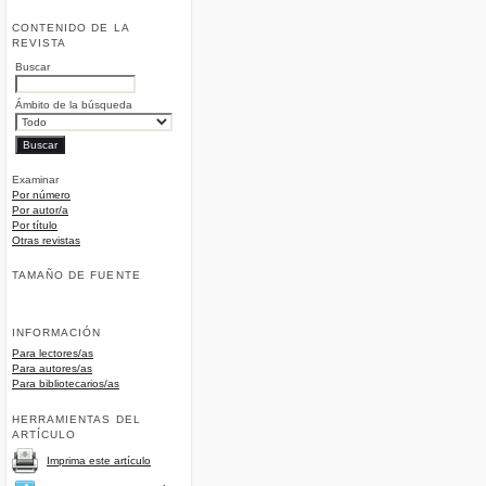
CONTENIDO DE LA
REVISTA
Buscar
Ámbito de la búsqueda
Examinar
Por número
Por autor/a
Por título
Otras revistas
TAMAÑO DE FUENTE
INFORMACIÓN
Para lectores/as
Para autores/as
Para bibliotecarios/as
HERRAMIENTAS DEL
ARTÍCULO
Imprima este artículo