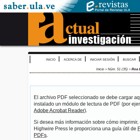
INICIO
ACERCA DE
INICIAR SESIÓN
BUSCAR
Inicio
>
Núm. 51 (35)
>
Roa 
El archivo PDF seleccionado se debe cargar aqu
instalado un módulo de lectura de PDF (por eje
Adobe Acrobat Reader
).
Si desea más información sobre cómo imprimir, 
Highwire Press le proporciona una guía útil de
P
PDFs
.