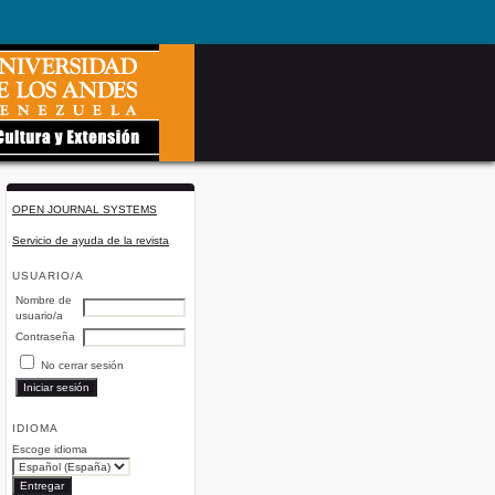
OPEN JOURNAL SYSTEMS
Servicio de ayuda de la revista
USUARIO/A
Nombre de
usuario/a
Contraseña
No cerrar sesión
IDIOMA
Escoge idioma