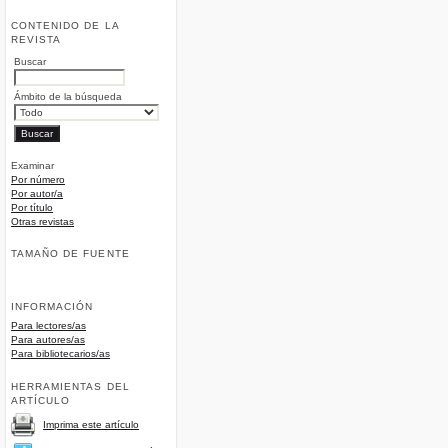
CONTENIDO DE LA
REVISTA
Buscar
Ámbito de la búsqueda
Examinar
Por número
Por autor/a
Por título
Otras revistas
TAMAÑO DE FUENTE
INFORMACIÓN
Para lectores/as
Para autores/as
Para bibliotecarios/as
HERRAMIENTAS DEL
ARTÍCULO
Imprima este artículo