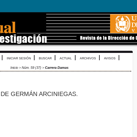
INICIAR SESIÓN
BUSCAR
ACTUAL
ARCHIVOS
AVISOS
Inicio
>
Núm. 59 (37)
>
Carrera Damas
DE GERMÁN ARCINIEGAS.