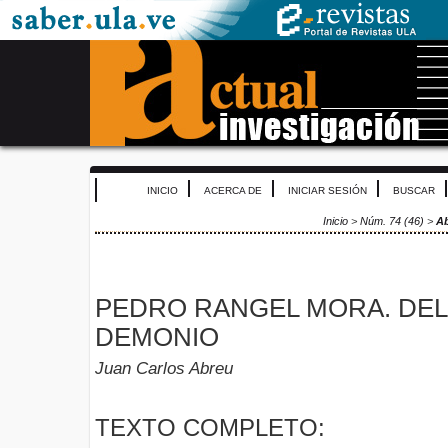
INICIO
ACERCA DE
INICIAR SESIÓN
BUSCAR
Inicio
>
Núm. 74 (46)
>
A
PEDRO RANGEL MORA. DEL
DEMONIO
Juan Carlos Abreu
TEXTO COMPLETO: