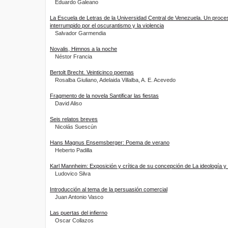
Eduardo Galeano
La Escuela de Letras de la Universidad Central de Venezuela. Un proce
interrumpido por el oscurantismo y la violencia
Salvador Garmendia
Novalis, Himnos a la noche
Néstor Francia
Bertolt Brecht. Veinticinco poemas
Rosalba Giuliano, Adelaida Villalba, A. E. Acevedo
Fragmento de la novela Santificar las fiestas
David Aliso
Seis relatos breves
Nicolás Suescún
Hans Magnus Ensemsberger: Poema de verano
Heberto Padilla
Karl Mannheim: Exposición y crítica de su concepción de La ideología y 
Ludovico Silva
Introducción al tema de la persuasión comercial
Juan Antonio Vasco
Las puertas del infierno
Oscar Collazos