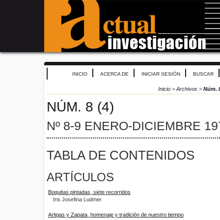
INICIO
ACERCA DE
INICIAR SESIÓN
BUSCAR
Inicio
>
Archivos
>
Núm. 8
NÚM. 8 (4)
Nº 8-9 ENERO-DICIEMBRE 19
TABLA DE CONTENIDOS
ARTÍCULOS
Boquitas pintadas, siete recorridos
Iris Josefina Ludmer
Artigas y Zapata, homenaje y tradición de nuestro tiempo