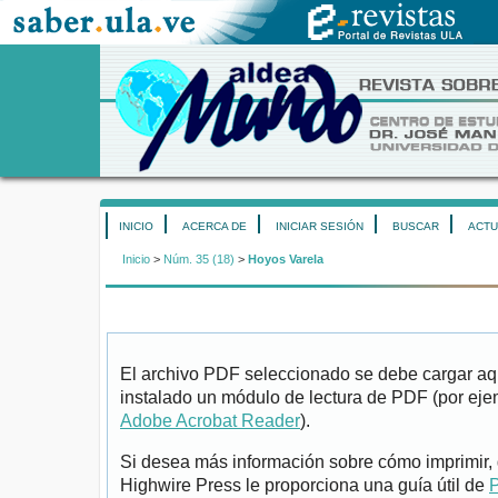
INICIO
ACERCA DE
INICIAR SESIÓN
BUSCAR
ACTU
Inicio
>
Núm. 35 (18)
>
Hoyos Varela
El archivo PDF seleccionado se debe cargar aqu
instalado un módulo de lectura de PDF (por eje
Adobe Acrobat Reader
).
Si desea más información sobre cómo imprimir, 
Highwire Press le proporciona una guía útil de
P