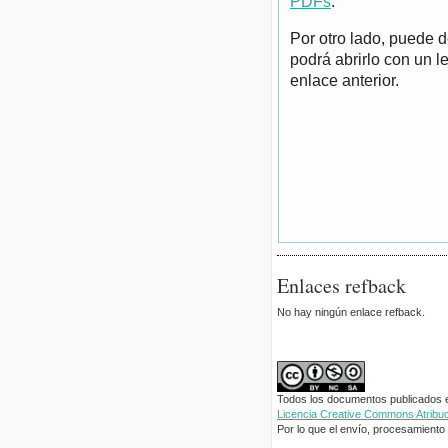
PDFs
.
Por otro lado, puede 
podrá abrirlo con un l
enlace anterior.
Enlaces refback
No hay ningún enlace refback.
Todos los documentos publicados en
Licencia Creative Commons Atribuci
Por lo que el envío, procesamiento y