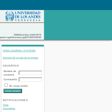
OPEN JOURNAL SYSTEMS
Servicio de ayuda de la revista
USUARIO/A
Nombre de
usuario/a
Contraseña
No cerrar sesión
NOTIFICACIONES
Vista
Suscribirse