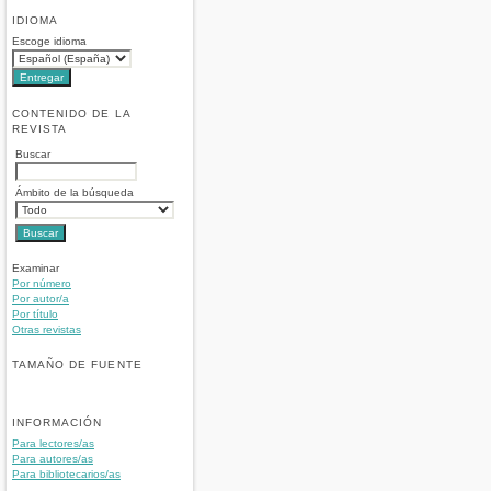
IDIOMA
Escoge idioma
CONTENIDO DE LA
REVISTA
Buscar
Ámbito de la búsqueda
Examinar
Por número
Por autor/a
Por título
Otras revistas
TAMAÑO DE FUENTE
INFORMACIÓN
Para lectores/as
Para autores/as
Para bibliotecarios/as