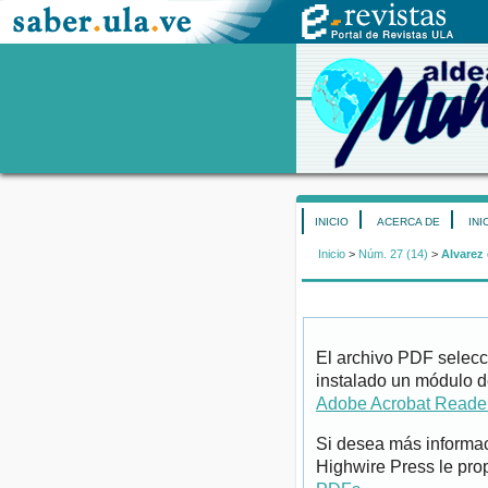
INICIO
ACERCA DE
INI
Inicio
>
Núm. 27 (14)
>
Alvarez 
El archivo PDF selecc
instalado un módulo d
Adobe Acrobat Reade
Si desea más informac
Highwire Press le pro