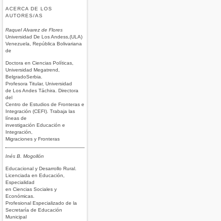
ACERCA DE LOS
AUTORES/AS
Raquel Alvarez de Flores
Universidad De Los Andess,(ULA)
Venezuela, República Bolivariana
de
Doctora en Ciencias Políticas,
Universidad Megatrend,
BelgradoSerbia.
Profesora Titular, Universidad
de Los Andes Táchira. Directora
del
Centro de Estudios de Fronteras e
Integración (CEFI). Trabaja las
líneas de
investigación Educación e
Integración,
Migraciones y Fronteras
Inés B. Mogollón
Educacional y Desarrollo Rural.
Licenciada en Educación,
Especialidad
en Ciencias Sociales y
Económicas.
Profesional Especializado de la
Secretaría de Educación
Municipal