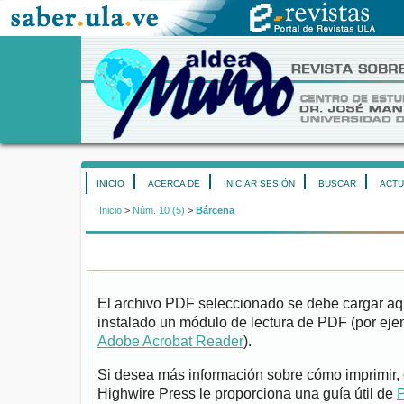
INICIO
ACERCA DE
INICIAR SESIÓN
BUSCAR
ACTU
Inicio
>
Núm. 10 (5)
>
Bárcena
El archivo PDF seleccionado se debe cargar aqu
instalado un módulo de lectura de PDF (por eje
Adobe Acrobat Reader
).
Si desea más información sobre cómo imprimir, 
Highwire Press le proporciona una guía útil de
P