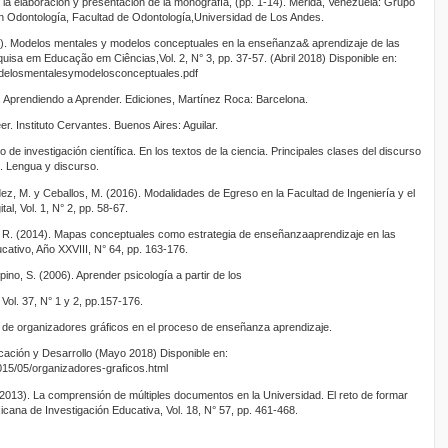
 la elaboración y presentación de la monografía, (pp. 1-14). Mérida, Venezuela: Grupo
n en Odontología, Facultad de Odontología,Universidad de Los Andes.
). Modelos mentales y modelos conceptuales en la enseñanza& aprendizaje de las
quisa em Educação em Ciências,Vol. 2, N° 3, pp. 37-57. (Abril 2018) Disponible en:
modelosmentalesymodelosconceptuales.pdf
. Aprendiendo a Aprender. Ediciones, Martínez Roca: Barcelona.
er. Instituto Cervantes. Buenos Aires: Aguilar.
lo de investigación científica. En los textos de la ciencia. Principales clases del discurso
. Lengua y discurso.
ez, M. y Ceballos, M. (2016). Modalidades de Egreso en la Facultad de Ingeniería y el
tal, Vol. 1, N° 2, pp. 58-67.
, R. (2014). Mapas conceptuales como estrategia de enseñanzaaprendizaje en las
ucativo, Año XXVIII, N° 64, pp. 163-176.
spino, S. (2006). Aprender psicología a partir de los
 Vol. 37, N° 1 y 2, pp.157-176.
so de organizadores gráficos en el proceso de enseñanza aprendizaje.
cación y Desarrollo (Mayo 2018) Disponible en:
015/05/organizadores-graficos.html
(2013). La comprensión de múltiples documentos en la Universidad. El reto de formar
cana de Investigación Educativa, Vol. 18, N° 57, pp. 461-468.