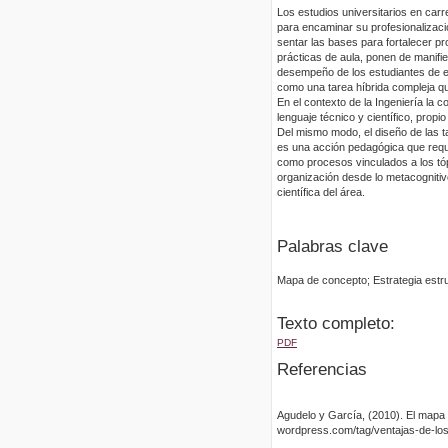
Los estudios universitarios en car
para encaminar su profesionalizació
sentar las bases para fortalecer pr
prácticas de aula, ponen de manifie
desempeño de los estudiantes de es
como una tarea híbrida compleja que
En el contexto de la Ingeniería la 
lenguaje técnico y científico, pro
Del mismo modo, el diseño de las t
es una acción pedagógica que requie
como procesos vinculados a los tópi
organización desde lo metacognitivo
científica del área.
Palabras clave
Mapa de concepto; Estrategia estru
Texto completo:
PDF
Referencias
Agudelo y García, (2010). El mapa 
wordpress.com/tag/ventajas-de-lo