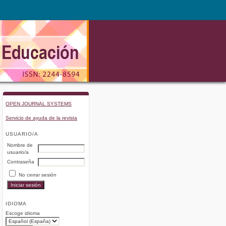
OPEN JOURNAL SYSTEMS
Servicio de ayuda de la revista
USUARIO/A
Nombre de
usuario/a
Contraseña
No cerrar sesión
IDIOMA
Escoge idioma