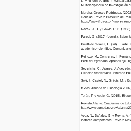
N. y Rincón, A. (Eds.), Manual para
Multidisciplinario de Investigació
Moreira, Greca y Rodríguez. (2002
ciencias. Revista Brasileira de Pes
https://www.if.ufrgs.br/~moreira/
Novak, J. D. y Gowin, D. B. (1988)
Parodi, G. (2010) (coord.). Saber le
Pulatti de Gómez, H. (s/f). El artícu
académico- científico. Comunicarte
Reinozo, M., Contreras, I., Fernánd
Perfil del Egresado. Aprendizaje Digi
Severiche, C., Jaimes, J. Acevedo
Ciencias Ambientales. Itinerario Ed
Solé, I., Castell, N., Gràcia, M. y E
textos. Anuario de Psicología 2006,
Terán, F. y Apolo, G. (2015). El u
Revista Atlante: Cuadernos de Edu
http://www.eumed.net/rev/atlante/2
Vega, N., Bañales, G. y Reyna, A. 
lectores competentes. Revista Mexi