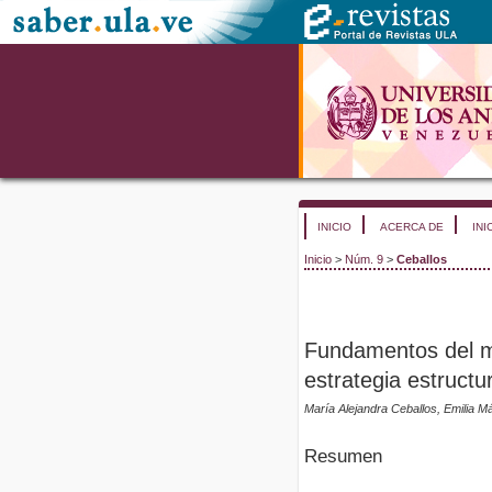
INICIO
ACERCA DE
INI
Inicio
>
Núm. 9
>
Ceballos
Fundamentos del m
estrategia estructu
María Alejandra Ceballos, Emilia 
Resumen