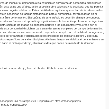
reras de Ingeniería, demandan a los estudiantes apropiarse de contenidos disciplinares
n, esto exige una alfabetización especial sobre la lectura y la escritura, que les permita
ocesos cognitivos básicos. Estas habilidades cognitivas que se han de fortalecer en las
sto la necesidad de facilitar metodologías para el aprendizaje, favorecedoras en el
ta área de formación. El propósito de este artículo es describir el mapa de concepto
 además favorece el aprendizaje significativo en la formación profesional del ingeniero.
construcción de los mapas de concepto permite a los estudiantes involucrase con el
pio de esta comunidad disciplinar para entender temas complejos del campo de formación.
areas híbridas en la conformación de mapas de concepto para el ámbito de la Ingeniería,
re ser organizada y dirigida desde los preceptos de implicar la lectura y escritura
cos específicos del saber disciplinar. Al mismo tiempo, se visibiliza el pensamiento y su
 hacia el metaaprendizaje, al utilizar textos que ponen de manifiesto la identidad
ctural de aprendizaje; Tareas Híbridas; Alfabetización académica
conceptual una estrategia viva. Disponible en: https://mconceptuales.
s-mapas-conceptuales/