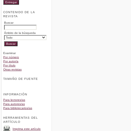
CONTENIDO DE LA
REVISTA
Buscar
Ámbito de la búsqueda
Examinar
Por número
Por autor/a
Por título
Otras revistas
TAMAÑO DE FUENTE
INFORMACIÓN
Para lectores/as
Para autores/as
Para bibliotecarios/as
HERRAMIENTAS DEL
ARTÍCULO
Imprima este artículo