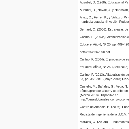
Ausubel, D. (1968). Educational Ps
Ausubel, D., Novak, J. y Hanesian, H
Añez, O., Ferrer, K., y Velazco, W
matrícula estudiantil. Acción Pedag
Bernard, O. (2006). Estrategias de
Carlino, P. (2003a). Alfabetización
Educere, Año 6, Nº 20, pp. 409-420.
pdf/356/35662008.pdf
Carlino, P. (2004). El proceso de e
Educere, Año 8, N* 26. (Abril 2018)
Carlino, P. (2013). Alfabetización
57, pp. 355-381. (Mayo 2018) Dispo
Castelló, M., Bañales, G., Vega, N.
cómo aprender a leer y escribir en 
(Marzo 2018) Disponible en:
http://gerardobanales.com/wpconte
Castro de Abásolo, H. (2007). Funci
Revista de Ingeniería de la U.C.V., 
Morales, O. (2003b). Fundamentos 