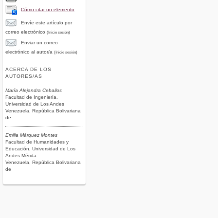
Cómo citar un elemento
Envíe este artículo por
correo electrónico
(Inicie sesión)
Enviar un correo
electrónico al autor/a
(Inicie sesión)
ACERCA DE LOS
AUTORES/AS
María Alejandra Ceballos
Facultad de Ingeniería,
Universidad de Los Andes
Venezuela, República Bolivariana
de
Emilia Márquez Montes
Facultad de Humanidades y
Educación, Universidad de Los
Andes Mérida
Venezuela, República Bolivariana
de