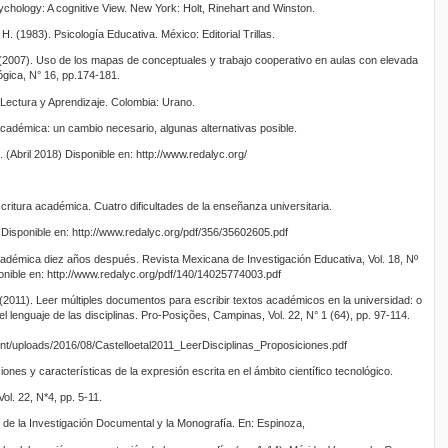
ychology: A cognitive View. New York: Holt, Rinehart and Winston.
. (1983). Psicología Educativa. México: Editorial Trillas.
. (2007). Uso de los mapas de conceptuales y trabajo cooperativo en aulas con elevada
ógica, N° 16, pp.174-181.
 Lectura y Aprendizaje. Colombia: Urano.
 Académica: un cambio necesario, algunas alternativas posible.
 (Abril 2018) Disponible en: http://www.redalyc.org/
scritura académica. Cuatro dificultades de la enseñanza universitaria.
 Disponible en: http://www.redalyc.org/pdf/356/35602605.pdf
 académica diez años después. Revista Mexicana de Investigación Educativa, Vol. 18, Nº
nible en: http://www.redalyc.org/pdf/140/14025774003.pdf
 (2011). Leer múltiples documentos para escribir textos académicos en la universidad: o
el lenguaje de las disciplinas. Pro-Posições, Campinas, Vol. 22, N° 1 (64), pp. 97-114.
nt/uploads/2016/08/Castelloetal2011_LeerDisciplinas_Proposiciones.pdf
ones y características de la expresión escrita en el ámbito científico tecnológico.
Vol. 22, N*4, pp. 5-11.
de la Investigación Documental y la Monografía. En: Espinoza,